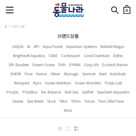
0
홈
브랜드상품
브랜드상품
1AQUA
AI
API
Aqua Forest
Aquarium Systems
Bubble Magus
Brightwell Aquatics
CADE
Continuum
Coral Essentials
Deltec
DR. Bassleer
Dream Ocean
DVH
DYMAX
Easy Life
Ecotech Marine
EHEIM
Frize
Hanna
Hikari
illumagic
Kamoer
Kent
Kotobuki
Maxspect
Nyos
Ocean Nutrition
Ocean Wonders
Polyp-Lab
Prodac
Prodibio
Re- Balance
Red Sea
Salifert
Seachem Aquavitro
Searex
Sea Weed
Sicce
Tetra
Triton
Tunze
Two Little Fisies
Waiz