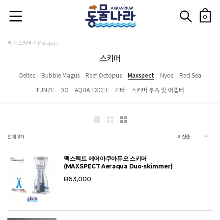
0
홈
스키머
Maxspect
스키머
Deltec
Bubble Magus
Reef Octopus
Maxspect
Nyos
Red Sea
TUNZE
DO
AQUA EXCEL
기타
스키머 부속 및 어뎁터
전체
3
개
맥스펙트 에어아쿠아듀오 스키머
(MAXSPECT Aeraqua Duo-skimmer)
863,000