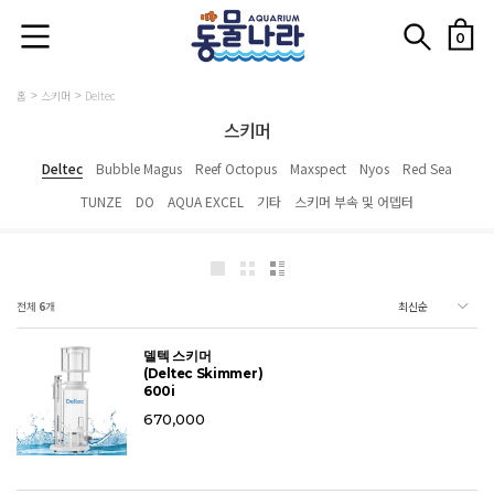
0
홈
스키머
Deltec
스키머
Deltec
Bubble Magus
Reef Octopus
Maxspect
Nyos
Red Sea
TUNZE
DO
AQUA EXCEL
기타
스키머 부속 및 어뎁터
전체
6
개
델텍 스키머
(Deltec Skimmer)
600i
670,000