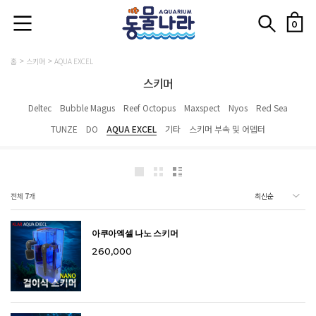
0
홈
스키머
AQUA EXCEL
스키머
Deltec
Bubble Magus
Reef Octopus
Maxspect
Nyos
Red Sea
TUNZE
DO
AQUA EXCEL
기타
스키머 부속 및 어뎁터
전체
7
개
아쿠아엑셀 나노 스키머
260,000