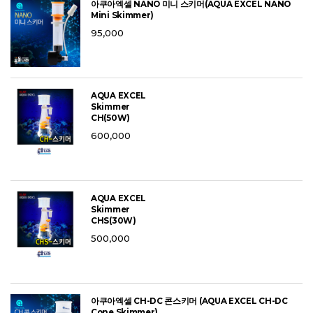
아쿠아엑셀 NANO 미니 스키머(AQUA EXCEL NANO
Mini Skimmer)
95,000
AQUA EXCEL
Skimmer
CH(50W)
600,000
AQUA EXCEL
Skimmer
CHS(30W)
500,000
아쿠아엑셀 CH-DC 콘스키머 (AQUA EXCEL CH-DC
Cone Skimmer)