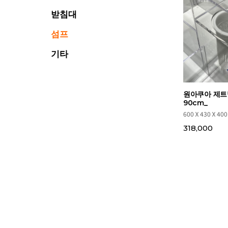
받침대
섬프
기타
원아쿠아 제트
90cm_
600Ⅹ430Ⅹ400
318,000