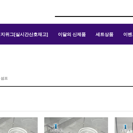
위지위그[실시간산호재고]
이달의 신제품
세트상품
이벤
>
섬프