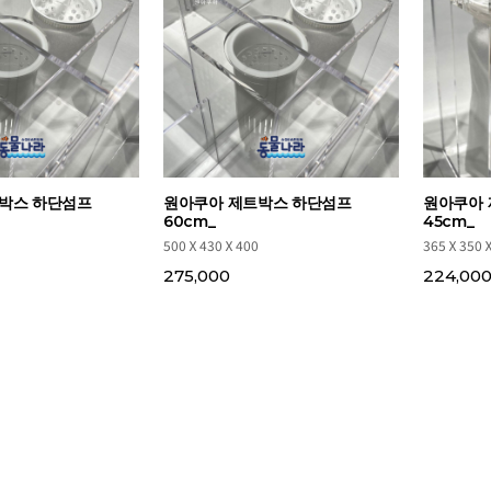
박스 하단섬프
원아쿠아 제트박스 하단섬프
원아쿠아 
60cm_
45cm_
500Ⅹ430Ⅹ400
365Ⅹ350
275,000
224,00