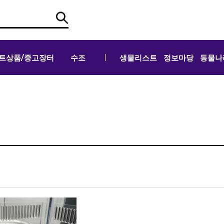
트상품/중고장터
수조
생물리스트
정보마당
동물나