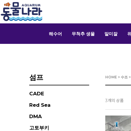
해수어
무척추 생물
말미잘
섬프
HOME
>
수조
CADE
개의 상품
3
Red Sea
DMA
고토부키