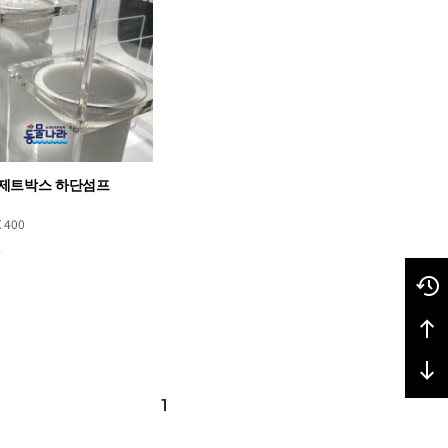
제트박스 하단섬프
Ⅹ400
0
1