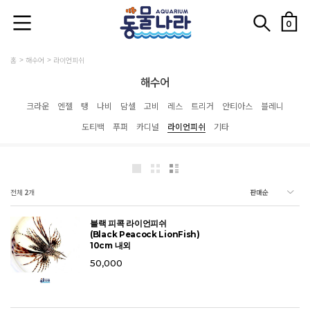
0
홈
해수어
라이언피쉬
해수어
크라운
엔젤
탱
나비
담셀
고비
레스
트리거
안티아스
블레니
도티백
푸퍼
카디널
라이언피쉬
기타
전체
2
개
블랙 피콕 라이언피쉬
(Black Peacock LionFish)
10cm 내외
50,000