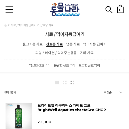
0
홈
사료 / 먹이자동급여기
산호용 사료
사료 / 먹이자동급여기
물고기용 사료
산호용 사료
냉동 사료
먹이자동 급여기
피딩스테이션 / 먹이주는용품
기타 사료
액상형 산호 먹이
분말형 산호 먹이
보조형 산호 먹이
전체
83
개
브라이트웰 아쿠아틱스 카에토 그로
BrightWell Aquatics chaetoGro-CHGR
22,000