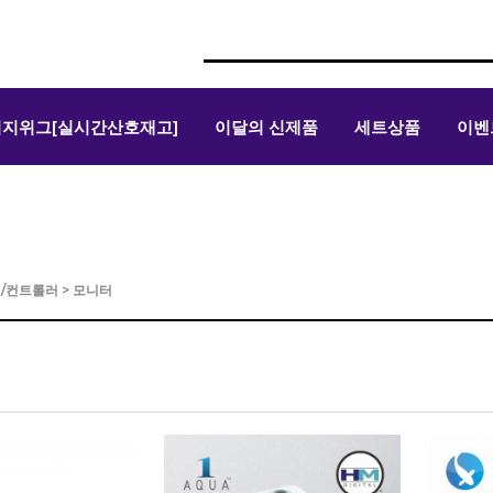
위지위그[실시간산호재고]
이달의 신제품
세트상품
이벤
/컨트롤러
>
모니터