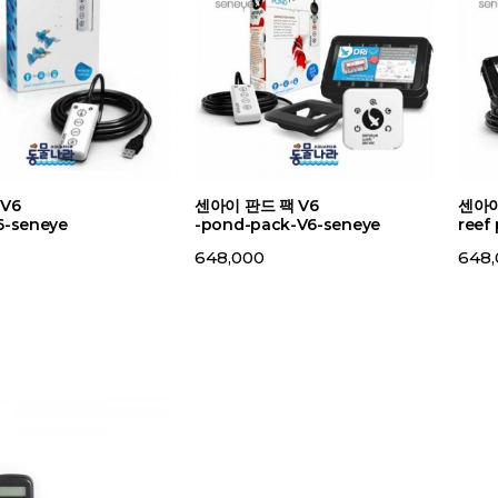
V6
센아이 판드 팩 V6
센아이
-seneye
-pond-pack-V6-seneye
reef
648,000
648,