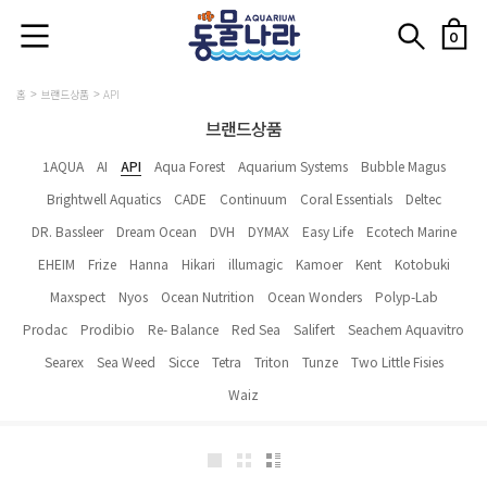
0
홈
브랜드상품
API
브랜드상품
1AQUA
AI
API
Aqua Forest
Aquarium Systems
Bubble Magus
Brightwell Aquatics
CADE
Continuum
Coral Essentials
Deltec
DR. Bassleer
Dream Ocean
DVH
DYMAX
Easy Life
Ecotech Marine
EHEIM
Frize
Hanna
Hikari
illumagic
Kamoer
Kent
Kotobuki
Maxspect
Nyos
Ocean Nutrition
Ocean Wonders
Polyp-Lab
Prodac
Prodibio
Re- Balance
Red Sea
Salifert
Seachem Aquavitro
Searex
Sea Weed
Sicce
Tetra
Triton
Tunze
Two Little Fisies
Waiz