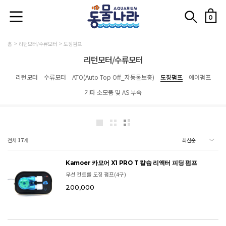
0
홈
리턴모터/수류모터
도징펌프
리턴모터/수류모터
리턴모터
수류모터
ATO(Auto Top Off_자동물보충)
도징펌프
에어펌프
기타 소모품 및 AS 부속
전체
17
개
Kamoer 카모어 X1 PRO T 칼슘 리액터 피딩 펌프
무선 컨트롤 도징 펌프(4구)
200,000